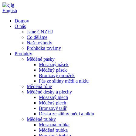
English
Domov
O nás
Jsme CNZHJ
Co děláme
Naše výhody
Prohlídka továrny
Produkty
Měděné pásky
Mosazný pásek
Měděný pásek
Bronzový proužek
Pás ze slitiny mědi a niklu
Měděná fólie
Měděné desky a plechy
Mosazný plech
Měděný plech
Bronzový talíř
Deska ze slitiny mědi a niklu
Měděné trubky
Mosazná trubka
Měděná trubka
Bronzová trubka