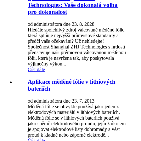
Technologies: Vaše dokonalá volba
pro dokonalost
od administrátora dne 23. 8. 2028
Hledáte spolehlivý zdroj válcované měděné fólie,
která splňuje nejvyšší průmyslové standardy a
předčí vaše očekávání? Už nehledejte!
Společnost Shanghai ZHJ Technologies s hrdostí
představuje naši prémiovou válcovanou měděnou
fólii, která je navržena tak, aby poskytovala
výjimečný výkon...
Číst dále
Aplikace měděné fólie v lithiových
bateriích
od administrátora dne 23. 7. 2013
Měděná fólie se obvykle používá jako jeden z
elektrodových materiálů v lithiových bateriích.
Měděná fólie se v lithiových bateriích používá
jako sběrač elektrodového proudu, jejímž úkolem
je spojovat elektrodové listy dohromady a vést
proud k kladné nebo záporné elektrodě...
Číst dále