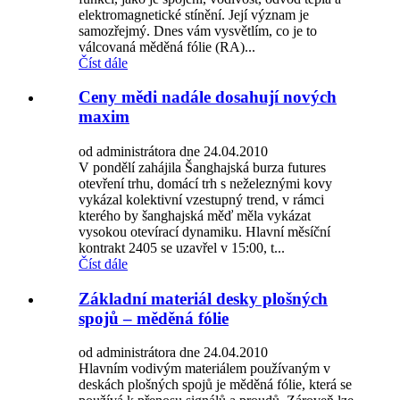
elektromagnetické stínění. Její význam je
samozřejmý. Dnes vám vysvětlím, co je to
válcovaná měděná fólie (RA)...
Číst dále
Ceny mědi nadále dosahují nových
maxim
od administrátora dne 24.04.2010
V pondělí zahájila Šanghajská burza futures
otevření trhu, domácí trh s neželeznými kovy
vykázal kolektivní vzestupný trend, v rámci
kterého by šanghajská měď měla vykázat
vysokou otevírací dynamiku. Hlavní měsíční
kontrakt 2405 se uzavřel v 15:00, t...
Číst dále
Základní materiál desky plošných
spojů – měděná fólie
od administrátora dne 24.04.2010
Hlavním vodivým materiálem používaným v
deskách plošných spojů je měděná fólie, která se