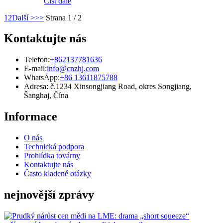
Číst dále
1
2
Další >
>>
Strana 1 / 2
Kontaktujte nás
Telefon:
+862137781636
E-mail:
info@cnzhj.com
WhatsApp:
+86 13611875788
Adresa: č.1234 Xinsongjiang Road, okres Songjiang,
Šanghaj, Čína
Informace
O nás
Technická podpora
Prohlídka továrny
Kontaktujte nás
Často kladené otázky
nejnovější zprávy