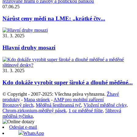
07.06.25
Nárůst ceny mědi na LME: „krátké čtv...
31. 3. 2025
Hlavní druhy mosazi
31. 3. 2025
Kdo dokáže vyrobit super široké a dlouhé měděné...
© Copyright - 2007-2025: Všechna práva vyhrazena.
Žhavé
produkty
-
Mapa stránek
-
AMP pro mobilní zařízení
Bronzový plech
,
Měděná šestihranná tyč
,
Vložení měděné cívky
,
Chrom-zirkonium-měděný pásek
,
1 oz měděné fólie
,
5librová
měděná tyčinka
,
Odeslat e-mail
WhatsApp