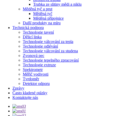
Trubka ze slitiny mědi a niklu
Měděná tyč a prut
Měděná tyč
Měděná přípojnice
Další produkty na míru
Technická podpora
Technologie tavení
Dělicí linka
Technologie válcování za tepla
Technologie odlévání
Technologie válcování za studena
Zvonová pec
Technologie tepelného zpracování
Technologie extruze
Spektrometr
Měřič vodivosti
Tvrdoměr
Detektor odporu
Zprávy
Často kladené otázky
Kontaktujte nás