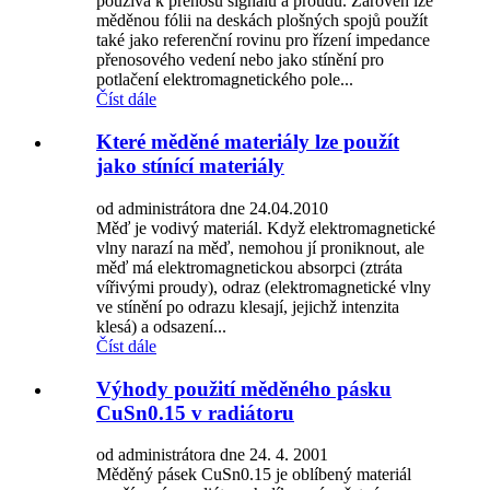
používá k přenosu signálů a proudů. Zároveň lze
měděnou fólii na deskách plošných spojů použít
také jako referenční rovinu pro řízení impedance
přenosového vedení nebo jako stínění pro
potlačení elektromagnetického pole...
Číst dále
Které měděné materiály lze použít
jako stínící materiály
od administrátora dne 24.04.2010
Měď je vodivý materiál. Když elektromagnetické
vlny narazí na měď, nemohou jí proniknout, ale
měď má elektromagnetickou absorpci (ztráta
vířivými proudy), odraz (elektromagnetické vlny
ve stínění po odrazu klesají, jejichž intenzita
klesá) a odsazení...
Číst dále
Výhody použití měděného pásku
CuSn0.15 v radiátoru
od administrátora dne 24. 4. 2001
Měděný pásek CuSn0.15 je oblíbený materiál