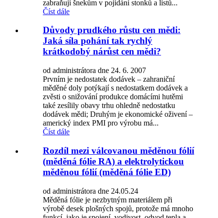
zabraňují šnekům v pojídání stonků a listů...
Číst dále
Důvody prudkého růstu cen mědi:
Jaká síla pohání tak rychlý
krátkodobý nárůst cen mědi?
od administrátora dne 24. 6. 2007
Prvním je nedostatek dodávek – zahraniční
měděné doly potýkají s nedostatkem dodávek a
zvěsti o snižování produkce domácími hutěmi
také zesílily obavy trhu ohledně nedostatku
dodávek mědi; Druhým je ekonomické oživení –
americký index PMI pro výrobu má...
Číst dále
Rozdíl mezi válcovanou měděnou fólií
(měděná fólie RA) a elektrolytickou
měděnou fólií (měděná fólie ED)
od administrátora dne 24.05.24
Měděná fólie je nezbytným materiálem při
výrobě desek plošných spojů, protože má mnoho
funkcí, jako je spojení, vodivost, odvod tepla a