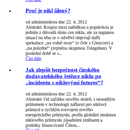
Proč je nikl šílený?
od administrátora dne 22. 4. 2012
Abstrakt: Rozpor mezi nabídkou a poptávkou je
jedním z důvodů růstu cen niklu, ale za napjatou
situací na trhu se v odvětví objevují další
spekulace „na volné noze“ (v čele s Glencore) a
„na prázdné“ (zejména skupinou Tsingshan). V
poslední době se s...
Číst dále
Jak zlepšit bezpečnost čínského
dodavatelského řetězce niklu po
„incidentu s niklovými futures“?
od administrátora dne 22. 4. 2012
Abstrakt: Od začátku nového století, s neustálým
průlomem v technologii zařízení pro niklový
průmysl a rychlým rozvojem nového
energetického průmyslu, prošla globální struktura
niklového průmyslu zásadními změnami a
podniky financované Čínou...