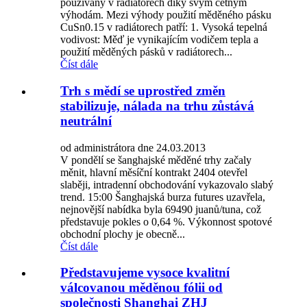
používaný v radiátorech díky svým četným
výhodám. Mezi výhody použití měděného pásku
CuSn0.15 v radiátorech patří: 1. Vysoká tepelná
vodivost: Měď je vynikajícím vodičem tepla a
použití měděných pásků v radiátorech...
Číst dále
Trh s mědí se uprostřed změn
stabilizuje, nálada na trhu zůstává
neutrální
od administrátora dne 24.03.2013
V pondělí se šanghajské měděné trhy začaly
měnit, hlavní měsíční kontrakt 2404 otevřel
slaběji, intradenní obchodování vykazovalo slabý
trend. 15:00 Šanghajská burza futures uzavřela,
nejnovější nabídka byla 69490 juanů/tuna, což
představuje pokles o 0,64 %. Výkonnost spotové
obchodní plochy je obecně...
Číst dále
Představujeme vysoce kvalitní
válcovanou měděnou fólii od
společnosti Shanghai ZHJ