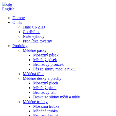
English
Domov
O nás
Jsme CNZHJ
Co děláme
Naše výhody
Prohlídka továrny
Produkty
Měděné pásky
Mosazný pásek
Měděný pásek
Bronzový proužek
Pás ze slitiny mědi a niklu
Měděná fólie
Měděné desky a plechy
Mosazný plech
Měděný plech
Bronzový talíř
Deska ze slitiny mědi a niklu
Měděné trubky
Mosazná trubka
Měděná trubka
Bronzová trubka