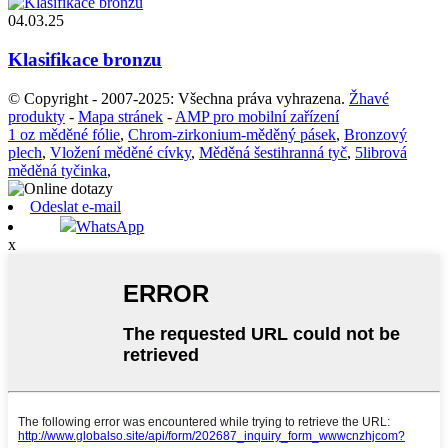
04.03.25
Klasifikace bronzu
© Copyright - 2007-2025: Všechna práva vyhrazena.
Žhavé
produkty
-
Mapa stránek
-
AMP pro mobilní zařízení
1 oz měděné fólie
,
Chrom-zirkonium-měděný pásek
,
Bronzový
plech
,
Vložení měděné cívky
,
Měděná šestihranná tyč
,
5librová
měděná tyčinka
,
Odeslat e-mail
WhatsApp
x