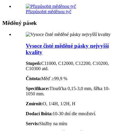
Přizpůsobit měděnou tyč
Měděný pásek
Vysoce čisté měděné pásky nejvyšší
kvality
Stupeň:
C11000, C12000, C12200, C10200,
C10300 atd.
Čistota:
Měď ≥99,9 %
Specifikace:
Tloušťka 0,15-3,0 mm, šířka 10-
1050 mm.
Zmírnit:
O, 1/4H, 1/2H, H
Dodací lhůta:
10-30 dní dle množství.
Servis:
Služby na míru