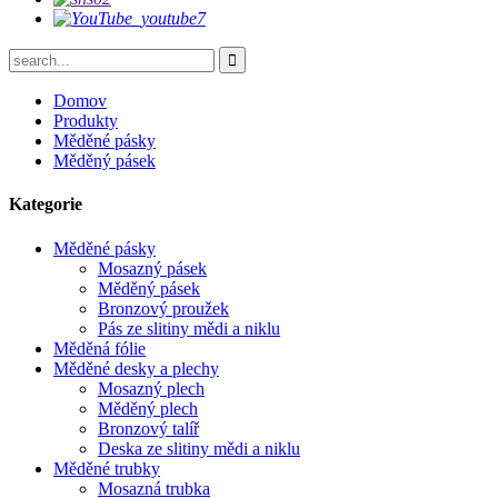
Domov
Produkty
Měděné pásky
Měděný pásek
Kategorie
Měděné pásky
Mosazný pásek
Měděný pásek
Bronzový proužek
Pás ze slitiny mědi a niklu
Měděná fólie
Měděné desky a plechy
Mosazný plech
Měděný plech
Bronzový talíř
Deska ze slitiny mědi a niklu
Měděné trubky
Mosazná trubka