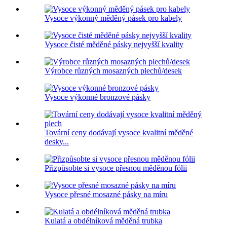
Vysoce výkonný měděný pásek pro kabely
Vysoce čisté měděné pásky nejvyšší kvality
Výrobce různých mosazných plechů/desek
Vysoce výkonné bronzové pásky
Tovární ceny dodávají vysoce kvalitní měděné
desky...
Přizpůsobte si vysoce přesnou měděnou fólii
Vysoce přesné mosazné pásky na míru
Kulatá a obdélníková měděná trubka