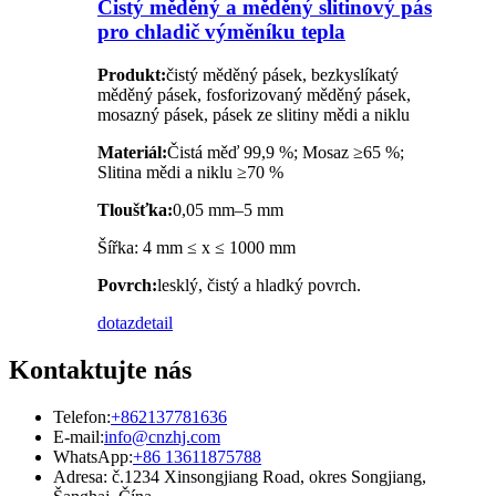
Čistý měděný a měděný slitinový pás
pro chladič výměníku tepla
Produkt:
čistý měděný pásek, bezkyslíkatý
měděný pásek, fosforizovaný měděný pásek,
mosazný pásek, pásek ze slitiny mědi a niklu
Materiál:
Čistá měď 99,9 %; Mosaz ≥65 %;
Slitina mědi a niklu ≥70 %
Tloušťka:
0,05 mm–5 mm
Šířka: 4 mm ≤ x ≤ 1000 mm
Povrch:
lesklý, čistý a hladký povrch.
dotaz
detail
Kontaktujte nás
Telefon:
+862137781636
E-mail:
info@cnzhj.com
WhatsApp:
+86 13611875788
Adresa: č.1234 Xinsongjiang Road, okres Songjiang,