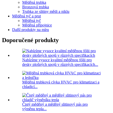
Měděná trubka
Bronzová trubka
Trubka ze slitiny mědi a niklu
Měděná tyč a prut
Měděná tyč
Měděná přípojnice
Další produkty na míru
Doporučené produkty
Nabízíme vysoce kvalitní měděnou fólii pro
desky plošných spojů v různých specifikacích...
Měděná trubková cívka HVAC pro klimatizaci a
chladicí...
Čistý měděný a měděný slitinový pás pro
výměnu tepla...