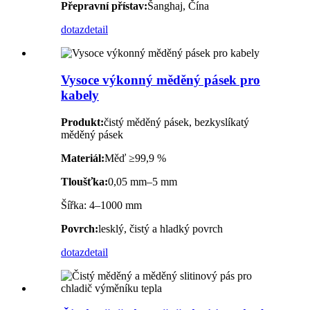
Přepravní přístav:
Šanghaj, Čína
dotaz
detail
Vysoce výkonný měděný pásek pro
kabely
Produkt:
čistý měděný pásek, bezkyslíkatý
měděný pásek
Materiál:
Měď ≥99,9 %
Tloušťka:
0,05 mm–5 mm
Šířka: 4–1000 mm
Povrch:
lesklý, čistý a hladký povrch
dotaz
detail