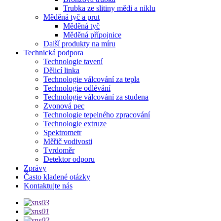
Trubka ze slitiny mědi a niklu
Měděná tyč a prut
Měděná tyč
Měděná přípojnice
Další produkty na míru
Technická podpora
Technologie tavení
Dělicí linka
Technologie válcování za tepla
Technologie odlévání
Technologie válcování za studena
Zvonová pec
Technologie tepelného zpracování
Technologie extruze
Spektrometr
Měřič vodivosti
Tvrdoměr
Detektor odporu
Zprávy
Často kladené otázky
Kontaktujte nás