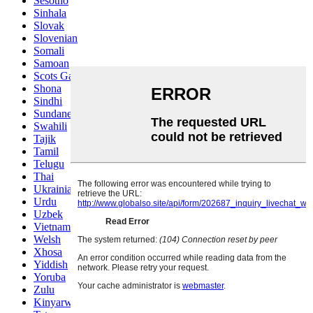
Sesotho
Sinhala
Slovak
Slovenian
Somali
Samoan
Scots Gaelic
Shona
Sindhi
Sundanese
Swahili
Tajik
Tamil
Telugu
Thai
Ukrainian
Urdu
Uzbek
Vietnamese
Welsh
Xhosa
Yiddish
Yoruba
Zulu
Kinyarwanda