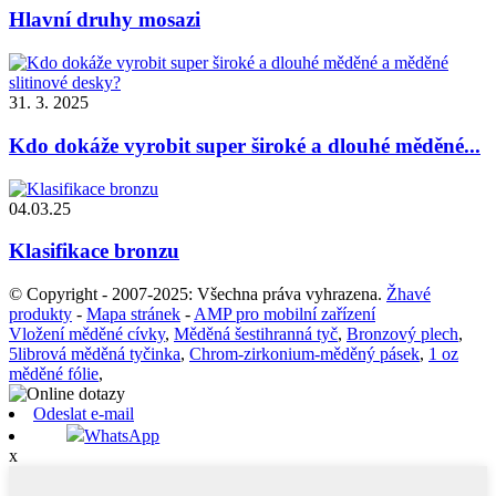
Hlavní druhy mosazi
31. 3. 2025
Kdo dokáže vyrobit super široké a dlouhé měděné...
04.03.25
Klasifikace bronzu
© Copyright - 2007-2025: Všechna práva vyhrazena.
Žhavé
produkty
-
Mapa stránek
-
AMP pro mobilní zařízení
Vložení měděné cívky
,
Měděná šestihranná tyč
,
Bronzový plech
,
5librová měděná tyčinka
,
Chrom-zirkonium-měděný pásek
,
1 oz
měděné fólie
,
Odeslat e-mail
WhatsApp
x