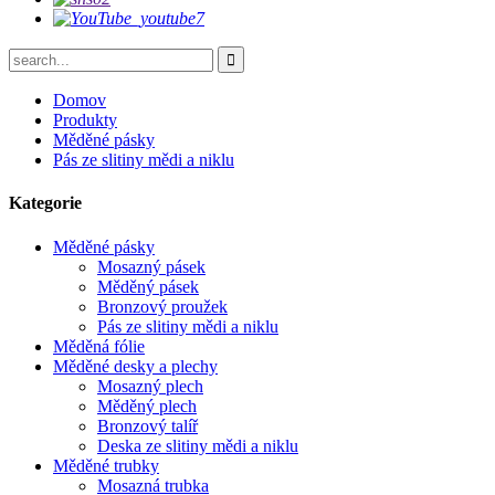
Domov
Produkty
Měděné pásky
Pás ze slitiny mědi a niklu
Kategorie
Měděné pásky
Mosazný pásek
Měděný pásek
Bronzový proužek
Pás ze slitiny mědi a niklu
Měděná fólie
Měděné desky a plechy
Mosazný plech
Měděný plech
Bronzový talíř
Deska ze slitiny mědi a niklu
Měděné trubky
Mosazná trubka