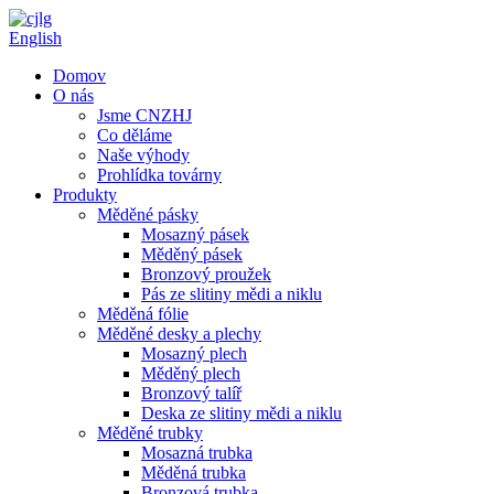
English
Domov
O nás
Jsme CNZHJ
Co děláme
Naše výhody
Prohlídka továrny
Produkty
Měděné pásky
Mosazný pásek
Měděný pásek
Bronzový proužek
Pás ze slitiny mědi a niklu
Měděná fólie
Měděné desky a plechy
Mosazný plech
Měděný plech
Bronzový talíř
Deska ze slitiny mědi a niklu
Měděné trubky
Mosazná trubka
Měděná trubka
Bronzová trubka