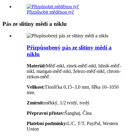
Přizpůsobit měděnou tyč
Pás ze slitiny mědi a niklu
Přizpůsobený pás ze slitiny mědi a
niklu
Materiál:
Měď-nikl, zinek-měď-nikl, hliník-měď-
nikl, mangan-měď-nikl, železo-měď-nikl, chrom-
zirkon-měď.
Velikost:
Tloušťka 0,15–3,0 mm, šířka 10–1050
mm.
Zmírnit:
měkký, 1/2 tvrdý, tvrdý
Přepravní přístav:
Šanghaj, Čína
Platební podmínky:
L/C, T/T, PayPal, Western
Union