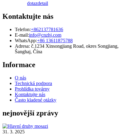
dotaz
detail
Kontaktujte nás
Telefon:
+862137781636
E-mail:
info@cnzhj.com
WhatsApp:
+86 13611875788
Adresa: č.1234 Xinsongjiang Road, okres Songjiang,
Šanghaj, Čína
Informace
O nás
Technická podpora
Prohlídka továrny
Kontaktujte nás
Často kladené otázky
nejnovější zprávy
31. 3. 2025