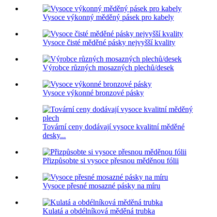
Vysoce výkonný měděný pásek pro kabely
Vysoce čisté měděné pásky nejvyšší kvality
Výrobce různých mosazných plechů/desek
Vysoce výkonné bronzové pásky
Tovární ceny dodávají vysoce kvalitní měděné
desky...
Přizpůsobte si vysoce přesnou měděnou fólii
Vysoce přesné mosazné pásky na míru
Kulatá a obdélníková měděná trubka