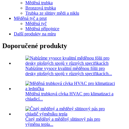
Měděná trubka
Bronzová trubka
Trubka ze slitiny mědi a niklu
Měděná tyč a prut
Měděná tyč
Měděná přípojnice
Další produkty na míru
Doporučené produkty
Nabízíme vysoce kvalitní měděnou fólii pro
desky plošných spojů v různých specifikacích...
Měděná trubková cívka HVAC pro klimatizaci a
chladicí...
Čistý měděný a měděný slitinový pás pro
výměnu tepla...