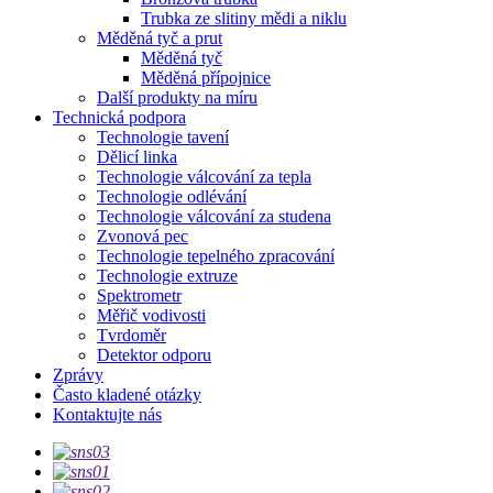
Trubka ze slitiny mědi a niklu
Měděná tyč a prut
Měděná tyč
Měděná přípojnice
Další produkty na míru
Technická podpora
Technologie tavení
Dělicí linka
Technologie válcování za tepla
Technologie odlévání
Technologie válcování za studena
Zvonová pec
Technologie tepelného zpracování
Technologie extruze
Spektrometr
Měřič vodivosti
Tvrdoměr
Detektor odporu
Zprávy
Často kladené otázky
Kontaktujte nás