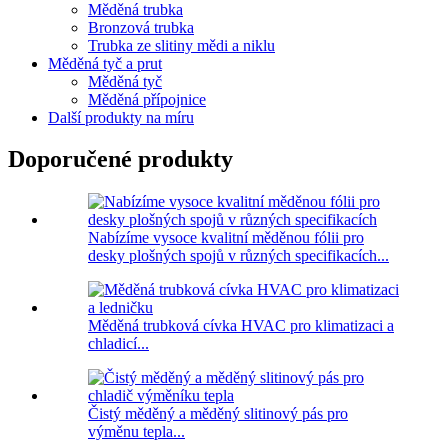
Měděná trubka
Bronzová trubka
Trubka ze slitiny mědi a niklu
Měděná tyč a prut
Měděná tyč
Měděná přípojnice
Další produkty na míru
Doporučené produkty
Nabízíme vysoce kvalitní měděnou fólii pro
desky plošných spojů v různých specifikacích...
Měděná trubková cívka HVAC pro klimatizaci a
chladicí...
Čistý měděný a měděný slitinový pás pro
výměnu tepla...