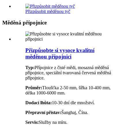
Přizpůsobit měděnou tyč
Měděná přípojnice
Přizpůsobte si vysoce kvalitní
měděnou přípojnici
Typ:
Přípojnice z čisté mědi, mosazná měděná
přípojnice, speciální tvarovaná červená měděná
přípojnice.
Průměr:
Tloušťka 2-50 mm, šířka 10-400 mm,
délka 1000-6000 mm.
Dodací lhůta:
10-30 dní dle množství.
Přepravní přístav:
Šanghaj, Čína.
Servis:
Služby na míru.