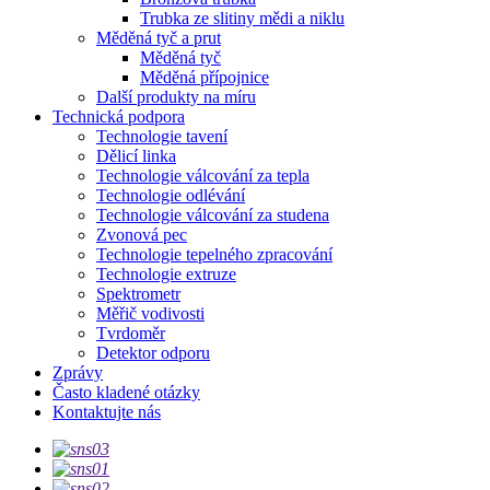
Trubka ze slitiny mědi a niklu
Měděná tyč a prut
Měděná tyč
Měděná přípojnice
Další produkty na míru
Technická podpora
Technologie tavení
Dělicí linka
Technologie válcování za tepla
Technologie odlévání
Technologie válcování za studena
Zvonová pec
Technologie tepelného zpracování
Technologie extruze
Spektrometr
Měřič vodivosti
Tvrdoměr
Detektor odporu
Zprávy
Často kladené otázky
Kontaktujte nás