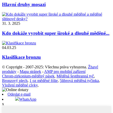
Hlavní druhy mosazi
31. 3. 2025
Kdo dokáže vyrobit super široké a dlouhé měděné...
04.03.25
Klasifikace bronzu
© Copyright - 2007-2025: Všechna práva vyhrazena.
Žhavé
produkty
-
Mapa stránek
-
AMP pro mobilní zařízení
Chrom-zirkonium-měděný pásek
,
Měděná šestihranná tyč
,
Bronzový plech
,
1 oz měděné fólie
,
5librová měděná tyčinka
,
Vložení měděné cívky
,
Odeslat e-mail
WhatsApp
x