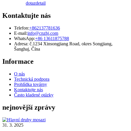
dotaz
detail
Kontaktujte nás
Telefon:
+862137781636
E-mail:
info@cnzhj.com
WhatsApp:
+86 13611875788
Adresa: č.1234 Xinsongjiang Road, okres Songjiang,
Šanghaj, Čína
Informace
O nás
Technická podpora
Prohlídka továrny
Kontaktujte nás
Často kladené otázky
nejnovější zprávy
31. 3. 2025