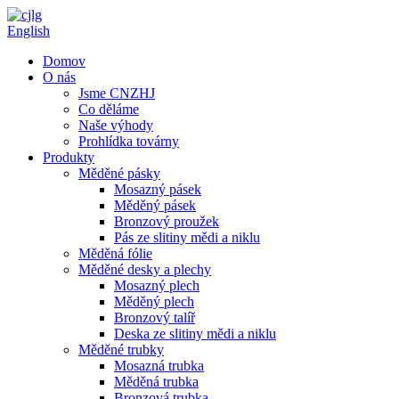
English
Domov
O nás
Jsme CNZHJ
Co děláme
Naše výhody
Prohlídka továrny
Produkty
Měděné pásky
Mosazný pásek
Měděný pásek
Bronzový proužek
Pás ze slitiny mědi a niklu
Měděná fólie
Měděné desky a plechy
Mosazný plech
Měděný plech
Bronzový talíř
Deska ze slitiny mědi a niklu
Měděné trubky
Mosazná trubka
Měděná trubka
Bronzová trubka