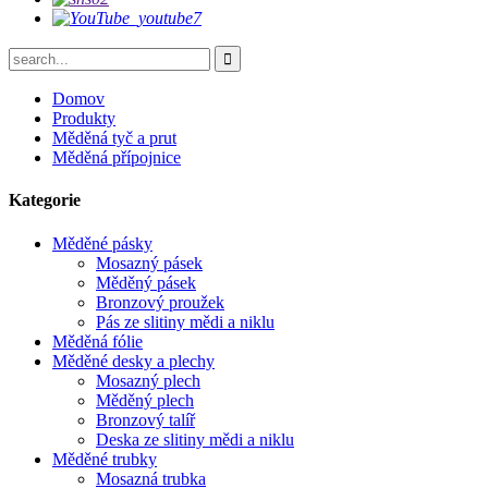
Domov
Produkty
Měděná tyč a prut
Měděná přípojnice
Kategorie
Měděné pásky
Mosazný pásek
Měděný pásek
Bronzový proužek
Pás ze slitiny mědi a niklu
Měděná fólie
Měděné desky a plechy
Mosazný plech
Měděný plech
Bronzový talíř
Deska ze slitiny mědi a niklu
Měděné trubky
Mosazná trubka