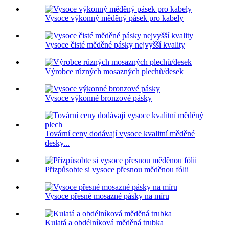
Vysoce výkonný měděný pásek pro kabely
Vysoce čisté měděné pásky nejvyšší kvality
Výrobce různých mosazných plechů/desek
Vysoce výkonné bronzové pásky
Tovární ceny dodávají vysoce kvalitní měděné
desky...
Přizpůsobte si vysoce přesnou měděnou fólii
Vysoce přesné mosazné pásky na míru
Kulatá a obdélníková měděná trubka