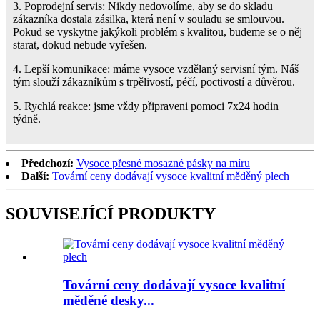
3. Poprodejní servis: Nikdy nedovolíme, aby se do skladu
zákazníka dostala zásilka, která není v souladu se smlouvou.
Pokud se vyskytne jakýkoli problém s kvalitou, budeme se o něj
starat, dokud nebude vyřešen.
4. Lepší komunikace: máme vysoce vzdělaný servisní tým. Náš
tým slouží zákazníkům s trpělivostí, péčí, poctivostí a důvěrou.
5. Rychlá reakce: jsme vždy připraveni pomoci 7x24 hodin
týdně.
Předchozí:
Vysoce přesné mosazné pásky na míru
Další:
Tovární ceny dodávají vysoce kvalitní měděný plech
SOUVISEJÍCÍ PRODUKTY
Tovární ceny dodávají vysoce kvalitní
měděné desky...