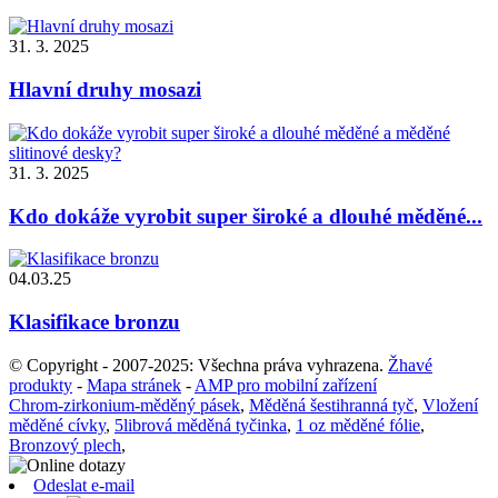
31. 3. 2025
Hlavní druhy mosazi
31. 3. 2025
Kdo dokáže vyrobit super široké a dlouhé měděné...
04.03.25
Klasifikace bronzu
© Copyright - 2007-2025: Všechna práva vyhrazena.
Žhavé
produkty
-
Mapa stránek
-
AMP pro mobilní zařízení
Chrom-zirkonium-měděný pásek
,
Měděná šestihranná tyč
,
Vložení
měděné cívky
,
5librová měděná tyčinka
,
1 oz měděné fólie
,
Bronzový plech
,
Odeslat e-mail