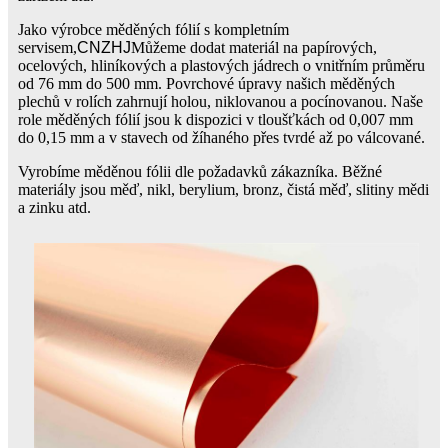
Jako výrobce měděných fólií s kompletním
servisem,
CNZHJ
Můžeme dodat materiál na papírových,
ocelových, hliníkových a plastových jádrech o vnitřním průměru
od 76 mm do 500 mm. Povrchové úpravy našich měděných
plechů v rolích zahrnují holou, niklovanou a pocínovanou. Naše
role měděných fólií jsou k dispozici v tloušťkách od 0,007 mm
do 0,15 mm a v stavech od žíhaného přes tvrdé až po válcované.
Vyrobíme měděnou fólii dle požadavků zákazníka. Běžné
materiály jsou měď, nikl, berylium, bronz, čistá měď, slitiny mědi
a zinku atd.