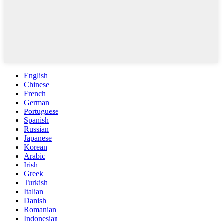
English
Chinese
French
German
Portuguese
Spanish
Russian
Japanese
Korean
Arabic
Irish
Greek
Turkish
Italian
Danish
Romanian
Indonesian