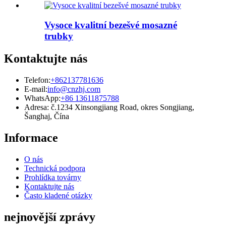
Vysoce kvalitní bezešvé mosazné
trubky
Kontaktujte nás
Telefon:
+862137781636
E-mail:
info@cnzhj.com
WhatsApp:
+86 13611875788
Adresa: č.1234 Xinsongjiang Road, okres Songjiang,
Šanghaj, Čína
Informace
O nás
Technická podpora
Prohlídka továrny
Kontaktujte nás
Často kladené otázky
nejnovější zprávy