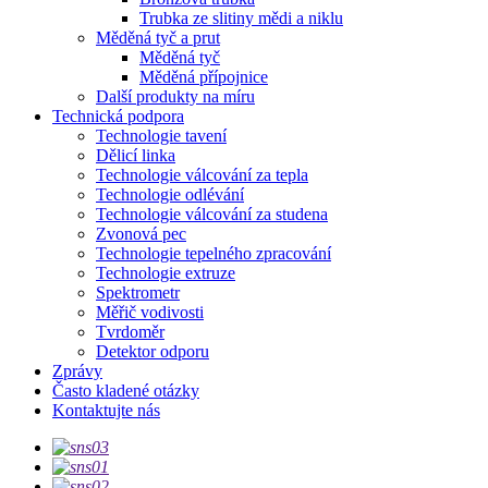
Trubka ze slitiny mědi a niklu
Měděná tyč a prut
Měděná tyč
Měděná přípojnice
Další produkty na míru
Technická podpora
Technologie tavení
Dělicí linka
Technologie válcování za tepla
Technologie odlévání
Technologie válcování za studena
Zvonová pec
Technologie tepelného zpracování
Technologie extruze
Spektrometr
Měřič vodivosti
Tvrdoměr
Detektor odporu
Zprávy
Často kladené otázky
Kontaktujte nás