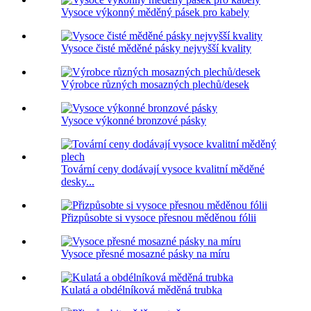
Vysoce výkonný měděný pásek pro kabely
Vysoce čisté měděné pásky nejvyšší kvality
Výrobce různých mosazných plechů/desek
Vysoce výkonné bronzové pásky
Tovární ceny dodávají vysoce kvalitní měděné
desky...
Přizpůsobte si vysoce přesnou měděnou fólii
Vysoce přesné mosazné pásky na míru
Kulatá a obdélníková měděná trubka