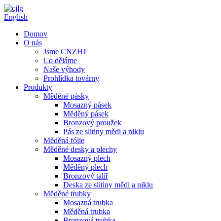
English
Domov
O nás
Jsme CNZHJ
Co děláme
Naše výhody
Prohlídka továrny
Produkty
Měděné pásky
Mosazný pásek
Měděný pásek
Bronzový proužek
Pás ze slitiny mědi a niklu
Měděná fólie
Měděné desky a plechy
Mosazný plech
Měděný plech
Bronzový talíř
Deska ze slitiny mědi a niklu
Měděné trubky
Mosazná trubka
Měděná trubka
Bronzová trubka