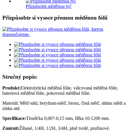
Přizpůsobit měděnou tyč
Přizpůsobte si vysoce přesnou měděnou fólii
Stručný popis:
Produkt:
Elektrolytická měděná fólie, válcovaná měděná fólie,
bateriová měděná fólie, pokovená měděná fólie.
Materiál: Měď-nikl, berylium-měď, bronz, čistá měď, slitina mědi a
zinku atd.
Specifikace:
Tloušťka 0,007-0,15 mm, šířka 10-1200 mm.
Zmírnit:
Žíhané, 1/4H, 1/2H, 3/4H, plně tvrdé, pružinové.