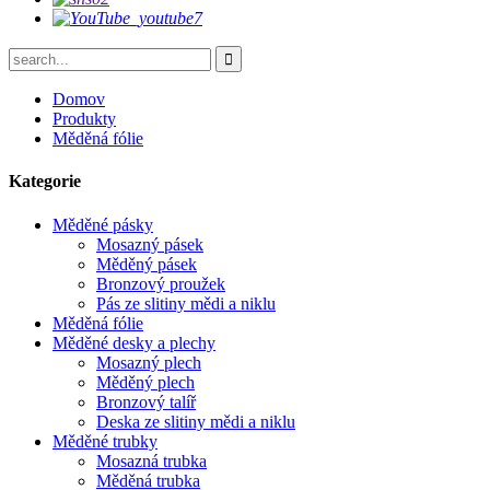
Domov
Produkty
Měděná fólie
Kategorie
Měděné pásky
Mosazný pásek
Měděný pásek
Bronzový proužek
Pás ze slitiny mědi a niklu
Měděná fólie
Měděné desky a plechy
Mosazný plech
Měděný plech
Bronzový talíř
Deska ze slitiny mědi a niklu
Měděné trubky
Mosazná trubka
Měděná trubka