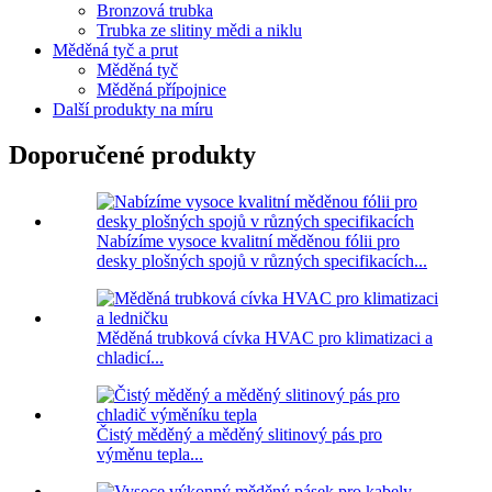
Bronzová trubka
Trubka ze slitiny mědi a niklu
Měděná tyč a prut
Měděná tyč
Měděná přípojnice
Další produkty na míru
Doporučené produkty
Nabízíme vysoce kvalitní měděnou fólii pro
desky plošných spojů v různých specifikacích...
Měděná trubková cívka HVAC pro klimatizaci a
chladicí...
Čistý měděný a měděný slitinový pás pro
výměnu tepla...